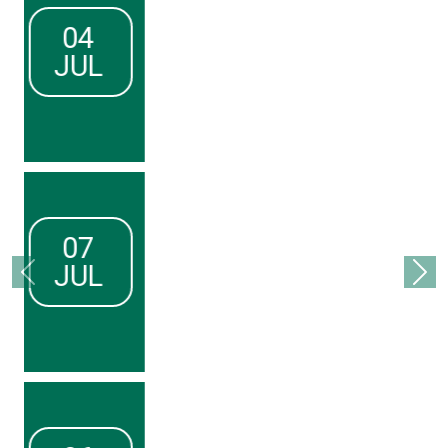
TALLER «MANTENIMIENTO DE
INSTRUMENTOS DE VIENTO»
Agenda
I
Estudiantes
Movimiento
AUDICIÓN PARA CONFORMAR E
ELENCO DEL DEPARTAMENTO D
DEL MOVIMIENTO
Agenda
I
Docentes
I
Estudiantes
I
ingresantes
Música
SEMINARIO «EL CANTANTE AC