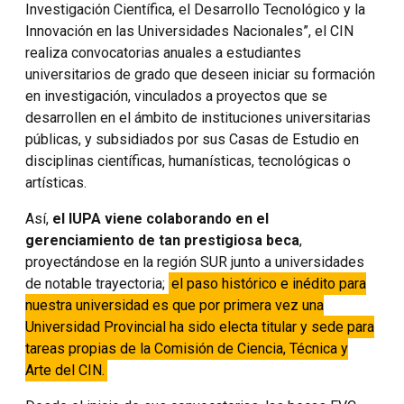
Investigación Científica, el Desarrollo Tecnológico y la
Innovación en las Universidades Nacionales”, el CIN
realiza convocatorias anuales a estudiantes
universitarios de grado que deseen iniciar su formación
en investigación, vinculados a proyectos que se
desarrollen en el ámbito de instituciones universitarias
públicas, y subsidiados por sus Casas de Estudio en
disciplinas científicas, humanísticas, tecnológicas o
artísticas.
Así,
el IUPA viene colaborando en el
gerenciamiento de tan prestigiosa beca
,
proyectándose en la región SUR junto a universidades
de notable trayectoria;
el paso histórico e inédito para
nuestra universidad es que por primera vez una
Universidad Provincial ha sido electa titular y sede para
tareas propias de la Comisión de Ciencia, Técnica y
Arte del CIN.