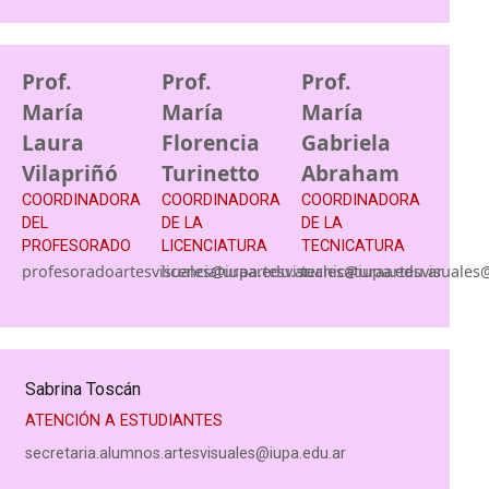
Prof.
Prof.
Prof.
María
María
María
Laura
Florencia
Gabriela
Vilapriñó
Turinetto
Abraham
COORDINADORA
COORDINADORA
COORDINADORA
DEL
DE LA
DE LA
PROFESORADO
LICENCIATURA
TECNICATURA
profesoradoartesvisuales@iupa.edu.ar
licenciaturaartesvisuales@iupa.edu.ar
tecnicaturaartesvisuales
Sabrina Toscán
ATENCIÓN A ESTUDIANTES
secretaria.alumnos.artesvisuales@iupa.edu.ar