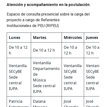
Atención y acompañamiento en la postulación
Espacio de consulta presencial sobre la carga del
proyecto a cargo de Referentes
Institucionales de PEU (RIPEU)
Lunes
Martes
Miércoles
Jueves
De 10 a 12
De 10 a
De 10 a
De 10 a 12 h
h
12 h
12 h
Ventanilla
Ventanilla
Ventanilla
Ventanilla
Departamento
SECyBE
SECyBE
SECyBE
de
Sede
Sede
Sede
Música
central
central
central
Sede central
IUPA
IUPA
IUPA
IUPA
Patricia
Daiana
José
José