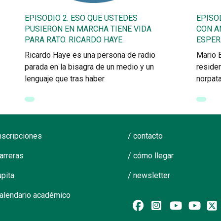
EPISODIO 2. ESO QUE USTEDES
EPISO
PUSIERON EN MARCHA TIENE VIDA
CON A
PARA RATO. RICARDO HAYE.
ESPER
Ricardo Haye es una persona de radio
Mario B
parada en la bisagra de un medio y un
residen
lenguaje que tras haber
norpat
inscripciones
/ contacto
carreras
/ cómo llegar
upita
/ newsletter
calendario académico