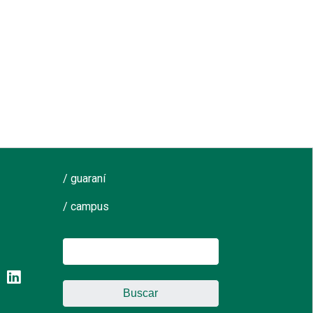
/ guaraní
/ campus
Buscar: