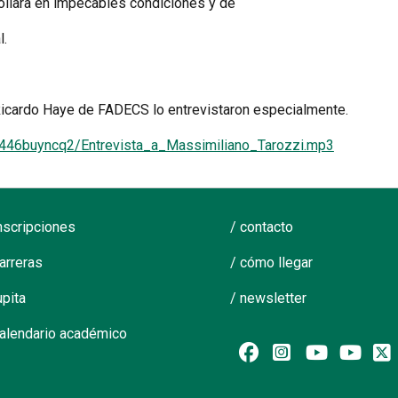
ollara en impecables condiciones y de
l.
Ricardo Haye de FADECS lo entrevistaron especialmente.
446buyncq2/Entrevista_a_Massimiliano_Tarozzi.mp3
inscripciones
/ contacto
carreras
/ cómo llegar
upita
/ newsletter
calendario académico