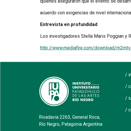
quienes aseguraron que el evento se desarr
acuerdo con exigencias de nivel internaciona
Entrevista en profundidad
Los investigadores Stella Maris Poggian y 
http://www.mediafire.com/download/m2mtv
/ 
/ 
/ i
/ 
Rivadavia 2263, General Roca,
Río Negro, Patagonia Argentina