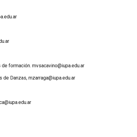
a.edu.ar
du.ar
os de formación. mvsacavino@iupa.edu.ar
os de Danzas, mzarraga@iupa.edu.ar
ca@iupa.edu.ar