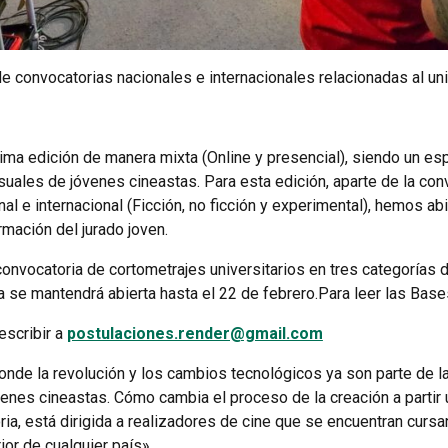
 convocatorias nacionales e internacionales relacionadas al uni
ima edición de manera mixta (Online y presencial), siendo un esp
suales de jóvenes cineastas. Para esta edición, aparte de la con
al e internacional (Ficción, no ficción y experimental), hemos ab
rmación del jurado joven.
convocatoria de cortometrajes universitarios en tres categorías 
a se mantendrá abierta hasta el 22 de febrero.Para leer las Base
escribir a
postulaciones.render@gmail.com
donde la revolución y los cambios tecnológicos ya son parte de l
jóvenes cineastas. Cómo cambia el proceso de la creación a partir
oria, está dirigida a realizadores de cine que se encuentran cur
or de cualquier país».