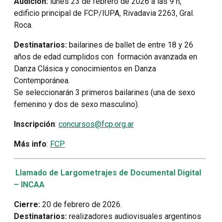
Audición:
lunes 23 de febrero de 2026 a las 9 h,
edificio principal de FCP/IUPA, Rivadavia 2263, Gral.
Roca.
Destinatarios:
bailarines de ballet de entre 18 y 26
años de edad cumplidos con formación avanzada en
Danza Clásica y conocimientos en Danza
Contemporánea.
Se seleccionarán 3 primeros bailarines (una de sexo
femenino y dos de sexo masculino).
Inscripción
:
concursos@fcp.org.ar
Más info
:
FCP
Llamado de Largometrajes de Documental Digital
– INCAA
Cierre:
20 de febrero de 2026.
Destinatarios:
realizadores audiovisuales argentinos