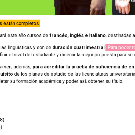
s están completos
ndará este año cursos de
francés, inglés e italiano
, destinadas 
ias lingüísticas y son de
duración cuatrimestral
.
Para poder re
nir el nivel del estudiante y diseñar la mejor propuesta para su 
 sirven, además,
para acreditar la prueba de suficiencia de en
uisito
de los planes de estudio de las licenciaturas universitari
letar su formación académica y poder así, obtener su título.
8)
8)