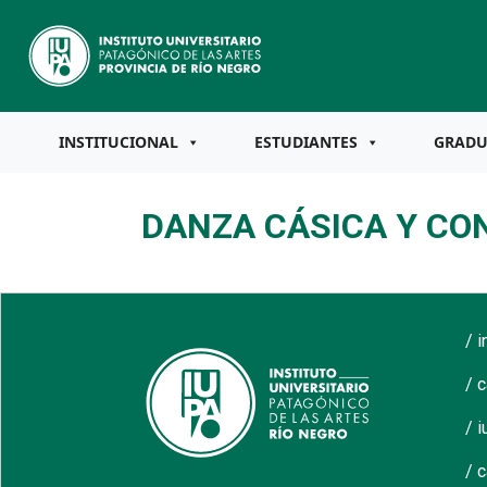
INSTITUCIONAL
ESTUDIANTES
GRAD
DANZA CÁSICA Y C
/ 
/ 
/ i
/ 