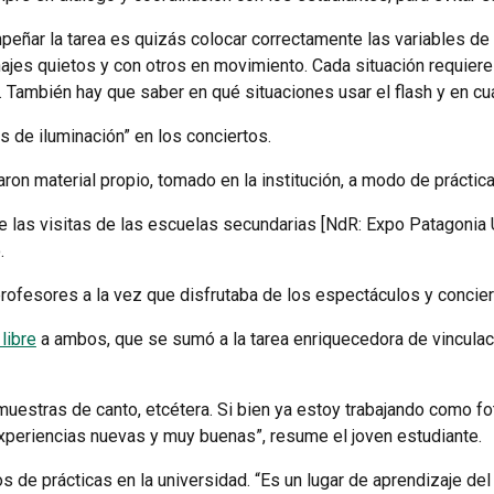
peñar la tarea es quizás colocar correctamente las variables de 
jes quietos y con otros en movimiento. Cada situación requiere 
. También hay que saber en qué situaciones usar el flash y en cuá
s de iluminación” en los conciertos.
ron material propio, tomado en la institución, a modo de práctica
e las visitas de las escuelas secundarias [NdR: Expo Patagonia U
.
profesores a la vez que disfrutaba de los espectáculos y concier
libre
a ambos, que se sumó a la tarea enriquecedora de vinculaci
muestras de canto, etcétera. Si bien ya estoy trabajando como f
experiencias nuevas y muy buenas”, resume el joven estudiante.
 de prácticas en la universidad. “Es un lugar de aprendizaje del 