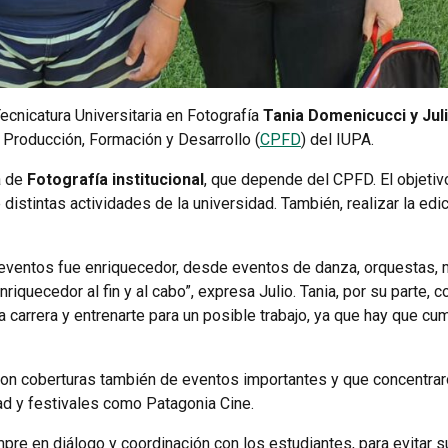
ecnicatura Universitaria en Fotografía
Tania Domenicucci y Jul
 Producción, Formación y Desarrollo (
CPFD
) del IUPA.
a de
Fotografía institucional
, que depende del CPFD. El objetiv
distintas actividades de la universidad. También, realizar la edic
s eventos fue enriquecedor, desde eventos de danza, orquestas,
iquecedor al fin y al cabo”, expresa Julio. Tania, por su parte, 
la carrera y entrenarte para un posible trabajo, ya que hay que cu
ron coberturas también de eventos importantes y que concentrar
ad y festivales como Patagonia Cine.
pre en diálogo y coordinación con los estudiantes, para evitar s