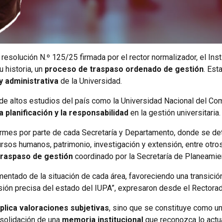
 resolución N.º 125/25 firmada por el rector normalizador, el Inst
 historia, un
proceso de traspaso ordenado de gestión
. Est
 y administrativa
de la Universidad.
 de altos estudios del país como la Universidad Nacional del Co
a planificación y la responsabilidad
en la gestión universitaria.
ormes por parte de cada Secretaría y Departamento, donde se det
cursos humanos, patrimonio, investigación y extensión, entre otr
traspaso de gestión
coordinado por la Secretaría de Planeamien
cumentado de la situación de cada área, favoreciendo una transic
ión precisa del estado del IUPA”, expresaron desde el Rectorad
plica valoraciones subjetivas
, sino que se constituye como u
nsolidación de una
memoria institucional
que reconozca lo actua