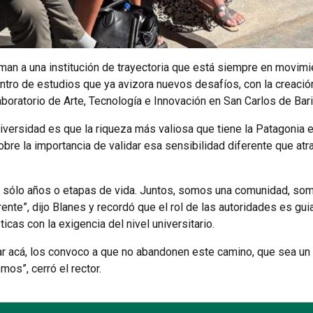
uman a una institución de trayectoria que está siempre en movimi
 centro de estudios que ya avizora nuevos desafíos, con la creac
aboratorio de Arte, Tecnología e Innovación en San Carlos de Bari
iversidad es que la riqueza más valiosa que tiene la Patagonia 
sobre la importancia de validar esa sensibilidad diferente que at
n sólo años o etapas de vida. Juntos, somos una comunidad, som
rente”, dijo Blanes y recordó que el rol de las autoridades es gu
icas con la exigencia del nivel universitario.
tar acá, los convoco a que no abandonen este camino, que sea u
os”, cerró el rector.