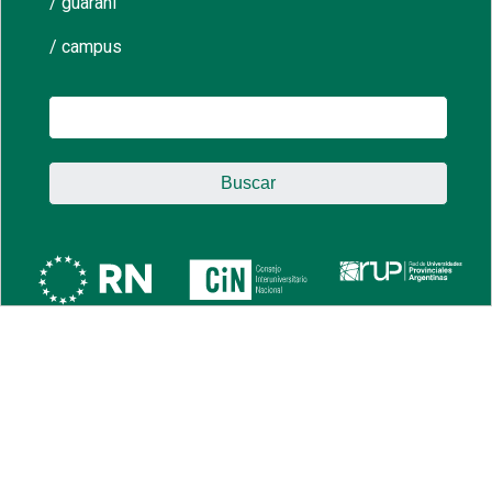
/ guaraní
/ campus
Buscar: