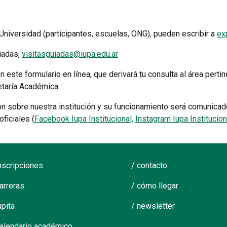
niversidad (participantes, escuelas, ONG), pueden escribir a
ex
iadas,
visitasguiadas@iupa.edu.ar
este formulario en línea, que derivará tu consulta al área pertin
retaría Académica.
ón sobre nuestra institución y su funcionamiento será comunicado 
ficiales (
Facebook Iupa Institucional,
Instagram Iupa Institucion
inscripciones
/ contacto
carreras
/ cómo llegar
upita
/ newsletter
calendario académico