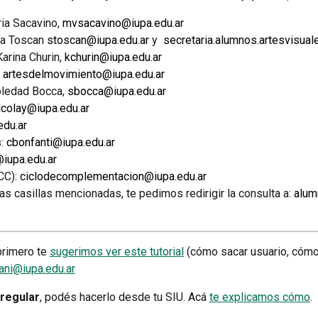
ria Sacavino,
mvsacavino@iupa.edu.ar
na Toscan
stoscan@iupa.edu.ar
y
secretaria.alumnos.artesvisual
Karina Churin,
kchurin@iupa.edu.ar
:
artesdelmovimiento@iupa.edu.ar
ledad Bocca,
sbocca@iupa.edu.ar
icolay@iupa.edu.ar
du.ar
:
cbonfanti@iupa.edu.ar
iupa.edu.ar
CC)
:
ciclodecomplementacion@iupa.edu.ar
as casillas mencionadas, te pedimos redirigir la consulta a:
alum
primero te
sugerimos ver este tutorial
(cómo sacar usuario, cómo 
ani@iupa.edu.ar
 regular
, podés hacerlo desde tu SIU. Acá
te explicamos cómo
.