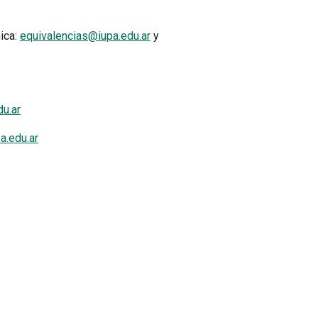
ica:
equivalencias@iupa.edu.ar
y
u.ar
a.edu.ar