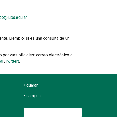
po@iupa.edu.ar
ente. Ejemplo: si es una consulta de un
por vías oficiales: correo electrónico al
al
,
Twitter)
.
/ guaraní
/ campus
Buscar: