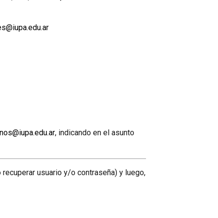
es@iupa.edu.ar
nos@iupa.edu.ar
, indicando en el asunto
recuperar usuario y/o contraseña) y luego,