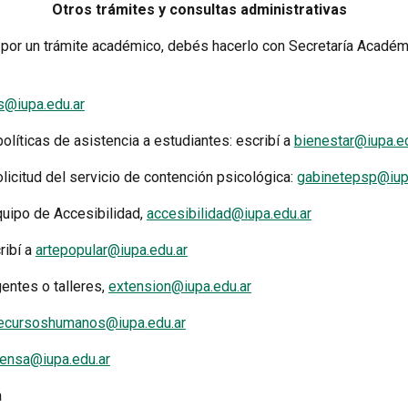
Otros trámites y consultas administrativas
r por un trámite académico, debés hacerlo con Secretaría Académ
os@iupa.edu.ar
olíticas de asistencia a estudiantes: escribí a
bienestar@iupa.ed
icitud del servicio de contención psicológica:
gabinetepsp@iup
Equipo de Accesibilidad,
accesibilidad@iupa.edu.ar
ribí a
artepopular@iupa.edu.ar
entes o talleres,
extension@iupa.edu.ar
ecursoshumanos@iupa.edu.ar
rensa@iupa.edu.ar
a