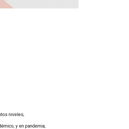
:
ntos niveles;
adémico, y en pandemia;