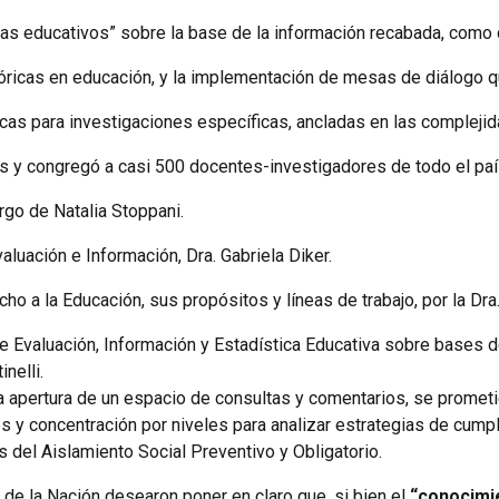
s educativos” sobre la base de la información recabada, como d
óricas en educación, y la implementación de mesas de diálogo qu
cas para investigaciones específicas, ancladas en las complejida
as y congregó a casi 500 docentes-investigadores de todo el paí
argo de Natalia Stoppani.
aluación e Información, Dra. Gabriela Diker.
ho a la Educación, sus propósitos y líneas de trabajo, por la Dr
e Evaluación, Información y Estadística Educativa sobre bases d
nelli.
 la apertura de un espacio de consultas y comentarios, se promet
s y concentración por niveles para analizar estrategias de cumpl
s del Aislamiento Social Preventivo y Obligatorio.
 de la Nación desearon poner en claro que, si bien el
“conocimi