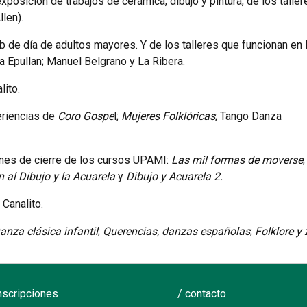
osición de trabajos de cerámica, dibujo y pintura, de los talle
len).
de día de adultos mayores. Y de los talleres que funcionan en 
a Epullan; Manuel Belgrano y La Ribera.
lito.
eriencias de
Coro Gospe
l;
Mujeres Folklóricas
; Tango Danza
iones de cierre de los cursos UPAMI:
Las mil formas de moverse
;
n al Dibujo y la Acuarela
y
Dibujo y Acuarela 2.
 Canalito.
anza clásica infantil
;
Querencias, danzas españolas
;
Folklore y
inscripciones
/ contacto