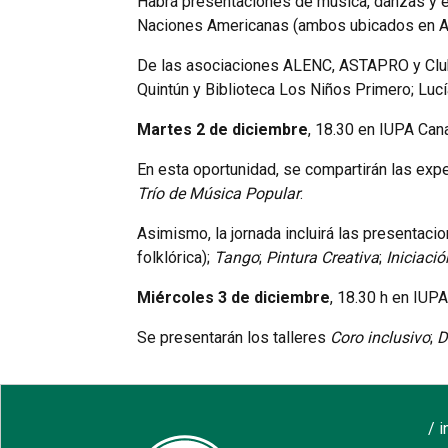
Habrá presentaciones de música, danzas y exp
Naciones Americanas (ambos ubicados en Al
De las asociaciones ALENC, ASTAPRO y Club 
Quintún y Biblioteca Los Niños Primero; Lucí
Martes 2 de diciembre
, 18.30 en IUPA Cana
En esta oportunidad, se compartirán las exp
Trío de Música Popular
.
Asimismo, la jornada incluirá las presentac
folklórica);
Tango
;
Pintura Creativa
;
Iniciació
Miércoles 3 de diciembre
, 18.30 h en IUPA
Se presentarán los talleres
Coro inclusivo
;
D
/ 