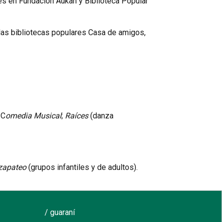
res en Fundación Aukan y Biblioteca Popular
las bibliotecas populares Casa de amigos,
 C
omedia Musical
;
Raíces
(danza
 zapateo
(grupos infantiles y de adultos).
/ guaraní