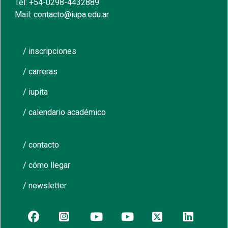
Tel: +54-0298-4432889
Mail: contacto@iupa.edu.ar
/ inscripciones
/ carreras
/ iupita
/ calendario académico
/ contacto
/ cómo llegar
/ newsletter