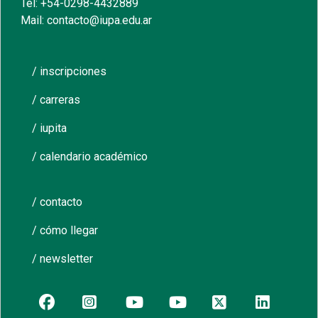
Tel: +54-0298-4432889
Mail: contacto@iupa.edu.ar
/ inscripciones
/ carreras
/ iupita
/ calendario académico
/ contacto
/ cómo llegar
/ newsletter