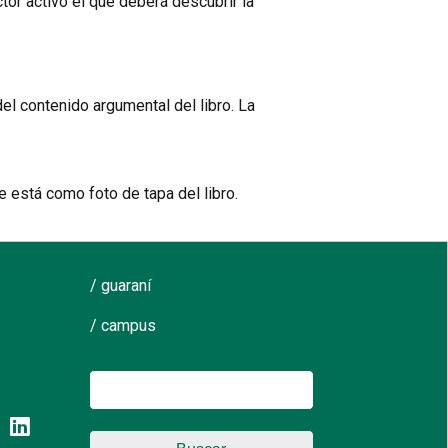
ctor activo el que deberá descubrir la
el contenido argumental del libro. La
e está como foto de tapa del libro.
/ guaraní
/ campus
Buscar: