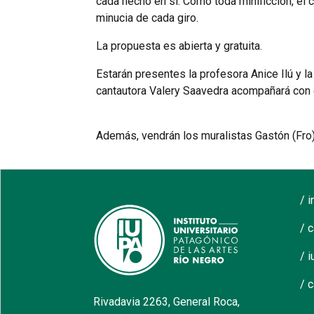
cada hecho en sí. Como toda minificción, el c
minucia de cada giro.
La propuesta es abierta y gratuita.
Estarán presentes la profesora Anice Ilú y la
cantautora Valery Saavedra acompañará con c
Además, vendrán los muralistas Gastón (Fro),
/ 
/ 
/ i
/ 
Rivadavia 2263, General Roca,