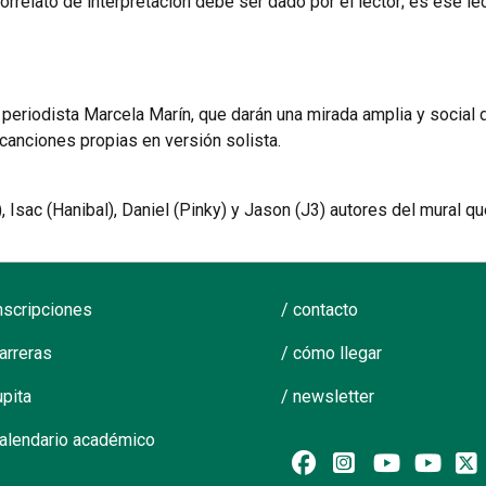
orrelato de interpretación debe ser dado por el lector; es ese le
 periodista Marcela Marín, que darán una mirada amplia y social d
anciones propias en versión solista.
 Isac (Hanibal), Daniel (Pinky) y Jason (J3) autores del mural qu
inscripciones
/ contacto
carreras
/ cómo llegar
upita
/ newsletter
calendario académico