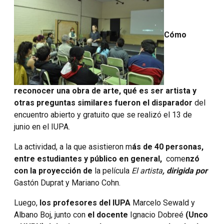
C
ómo
reconoc
er
una obra de arte, qué es
ser artista y
ot
ras preguntas similares fueron el disparador
del
encuentro abierto y gratuito que se realizó el 13 de
junio en el
IUPA.
La actividad, a la que asistieron m
ás de
40
personas,
entre estudiantes y público en general
,
come
nzó
con la
proyección de
la película
El artista
, di
rigida por
Gastón Duprat y Mariano Cohn.
Luego,
los profesores del IUPA
Marcelo Sewald y
Albano Boj, junto con
el docente
Ignacio Dobreé
(Unco