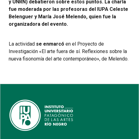
y UNRN) debatieron sobr
e estos puntos
. La cha
rla
fue moderada po
r las pr
ofesoras del IUPA Celeste
Bel
enguer y
María José Melendo, quien
fue
la
organizadora d
el evento.
La activ
idad
se enmarcó
en el Proyecto de
Investigación «El arte fuera de sí. Reflexiones sobre la
nueva fisonomía del arte contemporáneo», de Melendo.