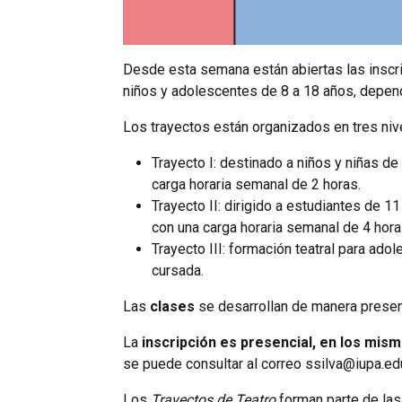
Desde esta semana están abiertas las inscr
niños y adolescentes de 8 a 18 años, depend
Los trayectos están organizados en tres niv
Trayecto I
: destinado a niños y niñas de
carga horaria semanal de 2 horas.
Trayecto II
: dirigido a estudiantes de 1
con una carga horaria semanal de 4 hora
Trayecto III
: formación teatral para ado
cursada.
Las
clases
se desarrollan de manera presen
La
inscripción es presencial, en los mis
se puede consultar al correo
ssilva@iupa.edu
Los
Trayectos de Teatro
forman parte de las