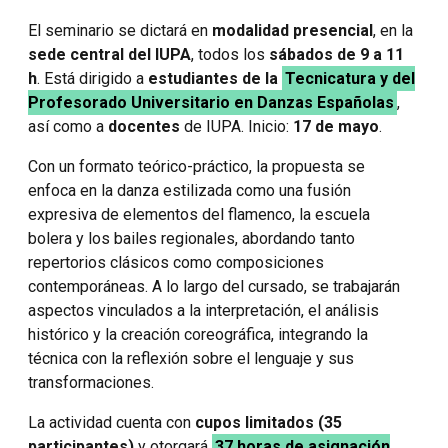
El seminario se dictará en
modalidad presencial
, en la
sede central del IUPA
, todos los
sábados de 9 a 11
h
. Está dirigido a
estudiantes de la
Tecnicatura y del
Profesorado Universitario en Danzas Españolas
,
así como a
docentes
de IUPA. Inicio:
17 de mayo
.
Con un formato teórico-práctico, la propuesta se
enfoca en la danza estilizada como una fusión
expresiva de elementos del flamenco, la escuela
bolera y los bailes regionales, abordando tanto
repertorios clásicos como composiciones
contemporáneas. A lo largo del cursado, se trabajarán
aspectos vinculados a la interpretación, el análisis
histórico y la creación coreográfica, integrando la
técnica con la reflexión sobre el lenguaje y sus
transformaciones.
La actividad cuenta con
cupos limitados (35
participantes)
y otorgará
37 horas de asignación