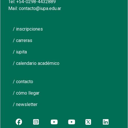
Tel: +54-0298-4432889
Mail: contacto@iupa.edu.ar
/ inscripciones
/ carreras
/ iupita
/ calendario académico
/ contacto
/ cómo llegar
/ newsletter