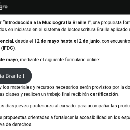
er
“Introducción a la Musicografía Braille I”
, una propuesta for
os en iniciarse en el sistema de lectoescritura Braille aplicado 
encial
, desde el
12 de mayo hasta el 2 de junio
, con encuentr
 (IFDC)
.
2 de mayo
, mediante el siguiente formulario online:
a Braille I
 y los materiales y recursos necesarios serán provistos por la d
as clases y realicen un trabajo final recibirán
certificación
.
os días jueves posteriores al cursado, para acompañar las produ
de propuestas orientadas a fortalecer la accesibilidad en los e
va de derechos.