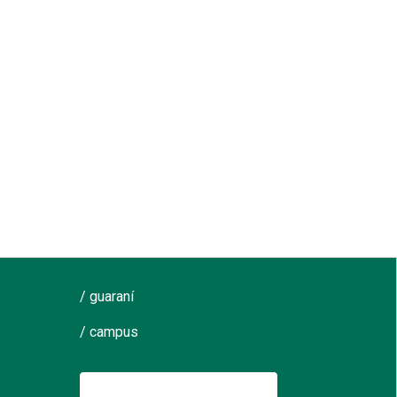
/ guaraní
/ campus
Buscar: