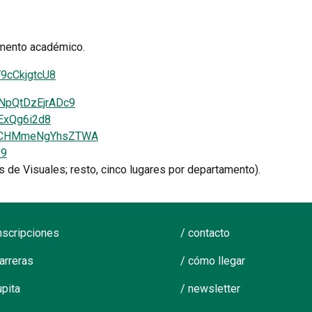
tamento académico.
V9cCkjgtcU8
kNpQtDzEjrADc9
qExQg6i2d8
hYfCHMmeNgYhsZTWA
v9
s de Visuales; resto, cinco lugares por departamento).
inscripciones
/ contacto
carreras
/ cómo llegar
upita
/ newsletter