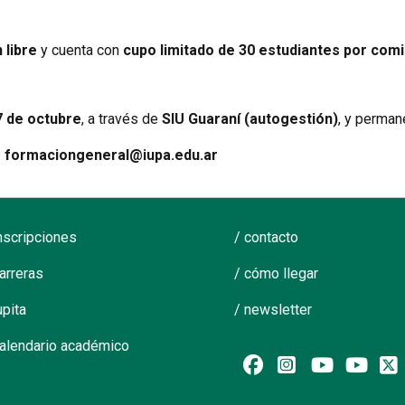
 libre
y cuenta con
cupo limitado de 30 estudiantes por comi
7 de octubre
, a través de
SIU Guaraní (autogestión)
, y perman
:
formaciongeneral@iupa.edu.ar
inscripciones
/ contacto
carreras
/ cómo llegar
upita
/ newsletter
calendario académico