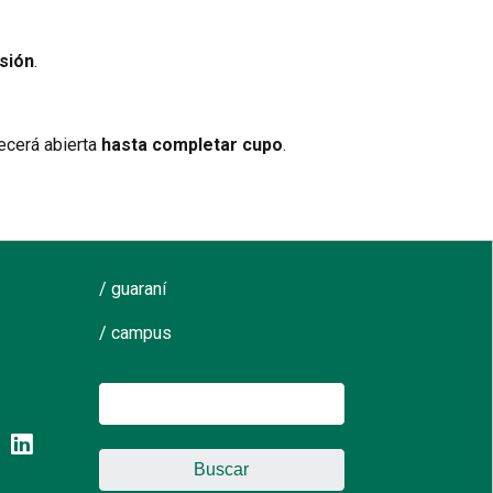
sión
.
ecerá abierta
hasta completar cupo
.
/ guaraní
/ campus
Buscar: