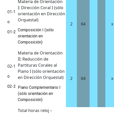
Materia de Orientación
I: Dirección Coral I (sólo
01-1
orientación en Dirección
Orquestal)
o
2
64
x
Composición I (sólo
01-2
orientación en
Composición)
Materia de Orientación
II: Reducción de
Partituras Corales al
02-1
Piano I (sólo orientación
o
en Dirección Orquestal)
2
64
x
02-2
Piano Complementario I
(sólo orientación en
Composición)
Total horas reloj –