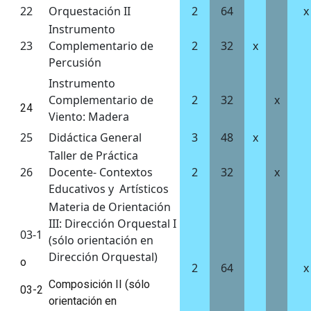
22
Orquestación II
2
64
x
Instrumento
23
Complementario de
2
32
x
Percusión
Instrumento
Complementario de
2
32
x
24
Viento: Madera
25
Didáctica General
3
48
x
Taller de Práctica
26
Docente- Contextos
2
32
x
Educativos y Artísticos
Materia de Orientación
III: Dirección Orquestal I
03-1
(sólo orientación en
Dirección Orquestal)
o
2
64
x
Composición II (sólo
03-2
orientación en