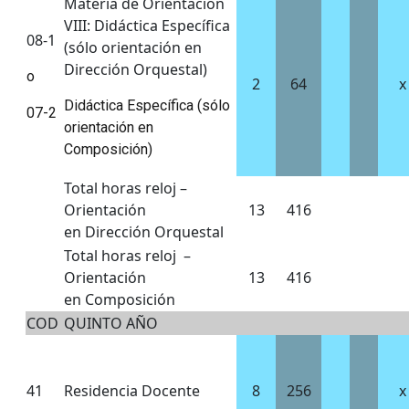
Materia de Orientación
VIII: Didáctica Específica
08-1
(sólo orientación en
Dirección Orquestal)
o
2
64
x
Didáctica Específica (sólo
07-2
orientación en
Composición)
Total horas reloj –
Orientación
13
416
en Dirección Orquestal
Total horas reloj –
Orientación
13
416
en Composición
COD
QUINTO AÑO
41
Residencia Docente
8
256
x