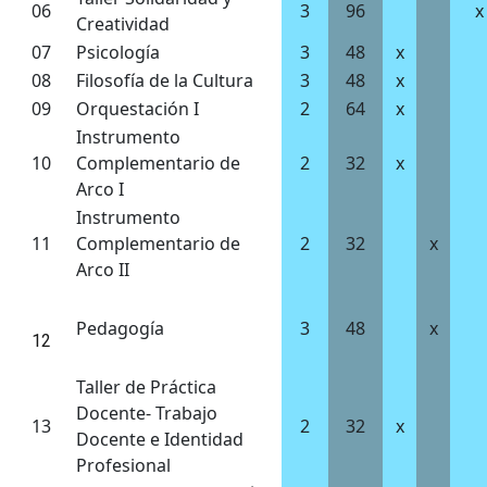
06
3
96
x
Creatividad
07
Psicología
3
48
x
08
Filosofía de la Cultura
3
48
x
09
Orquestación I
2
64
x
Instrumento
10
Complementario de
2
32
x
Arco I
Instrumento
11
Complementario de
2
32
x
Arco II
Pedagogía
3
48
x
12
Taller de Práctica
Docente- Trabajo
13
2
32
x
Docente e Identidad
Profesional