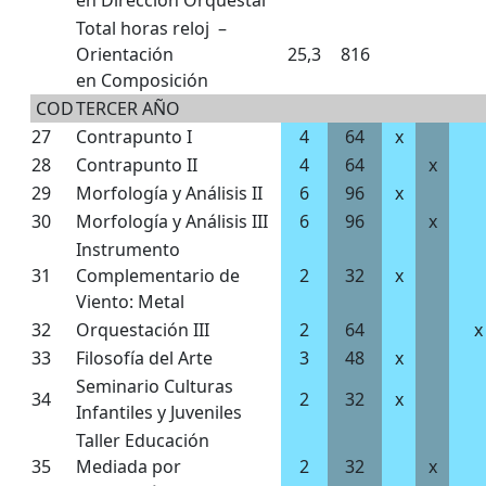
en Dirección Orquestal
Total horas reloj –
Orientación
25,3
816
en Composición
COD
TERCER AÑO
27
Contrapunto I
4
64
x
28
Contrapunto II
4
64
x
29
Morfología y Análisis II
6
96
x
30
Morfología y Análisis III
6
96
x
Instrumento
31
Complementario de
2
32
x
Viento: Metal
32
Orquestación III
2
64
x
33
Filosofía del Arte
3
48
x
Seminario Culturas
34
2
32
x
Infantiles y Juveniles
Taller Educación
35
Mediada por
2
32
x