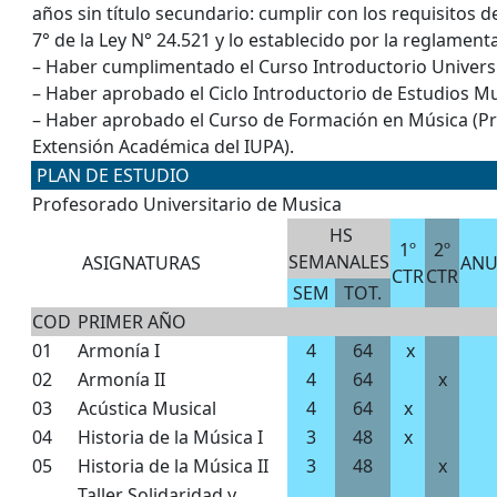
años sin título secundario: cumplir con los requisitos de
7° de la Ley N° 24.521 y lo establecido por la reglament
– Haber cumplimentado el Curso Introductorio Universi
– Haber aprobado el Ciclo Introductorio de Estudios Mu
– Haber aprobado el Curso de Formación en Música (
Extensión Académica del IUPA).
PLAN DE ESTUDIO
Profesorado Universitario de Musica
HS
1º
2º
SEMANALES
ASIGNATURAS
ANU
CTR
CTR
SEM
TOT.
COD
PRIMER AÑO
01
Armonía I
4
64
x
02
Armonía II
4
64
x
03
Acústica Musical
4
64
x
04
Historia de la Música I
3
48
x
05
Historia de la Música II
3
48
x
Taller Solidaridad y