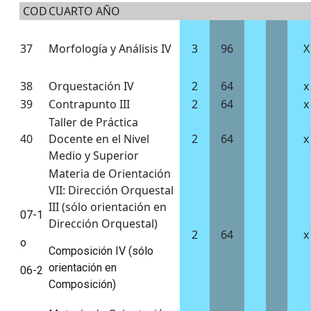
COD
CUARTO AÑO
37
Morfología y Análisis IV
3
96
X
38
Orquestación IV
2
64
x
39
Contrapunto III
2
64
x
Taller de Práctica
40
Docente en el Nivel
2
64
x
Medio y Superior
Materia de Orientación
VII: Dirección Orquestal
III (sólo orientación en
07-1
Dirección Orquestal)
2
64
x
o
Composición IV (sólo
orientación en
06-2
Composición)