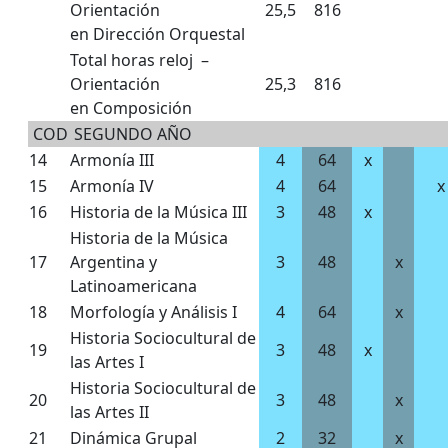
Orientación
25,5
816
en Dirección Orquestal
Total horas reloj –
Orientación
25,3
816
en Composición
COD
SEGUNDO AÑO
14
Armonía III
4
64
x
15
Armonía IV
4
64
x
16
Historia de la Música III
3
48
x
Historia de la Música
17
Argentina y
3
48
x
Latinoamericana
18
Morfología y Análisis I
4
64
x
Historia Sociocultural de
19
3
48
x
las Artes I
Historia Sociocultural de
20
3
48
x
las Artes II
21
Dinámica Grupal
2
32
x