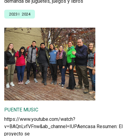
demanda de juguetes, juegos y libros
2023
I
2024
PUENTE MUSIC
https://www.youtube.com/watch?
v=BAQnLvfVFnw&ab_channel=IUPAencasa Resumen: El
proyecto se