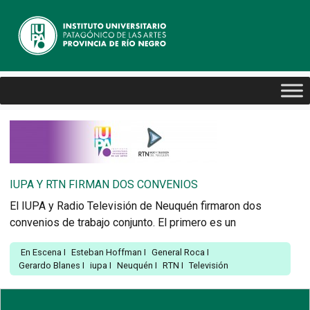
IUPA Y RTN FIRMAN DOS CONVENIOS
El IUPA y Radio Televisión de Neuquén firmaron dos
convenios de trabajo conjunto. El primero es un
En Escena
I
Esteban Hoffman
I
General Roca
I
Gerardo Blanes
I
iupa
I
Neuquén
I
RTN
I
Televisión