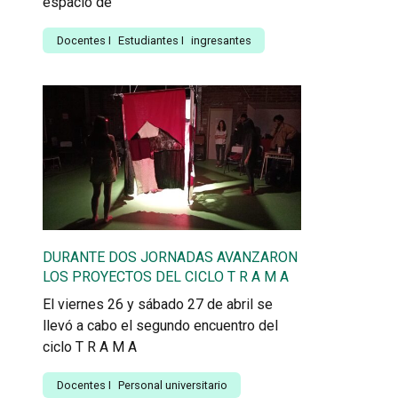
espacio de
Docentes
I
Estudiantes
I
ingresantes
DURANTE DOS JORNADAS AVANZARON
LOS PROYECTOS DEL CICLO T R A M A
El viernes 26 y sábado 27 de abril se
llevó a cabo el segundo encuentro del
ciclo T R A M A
Docentes
I
Personal universitario