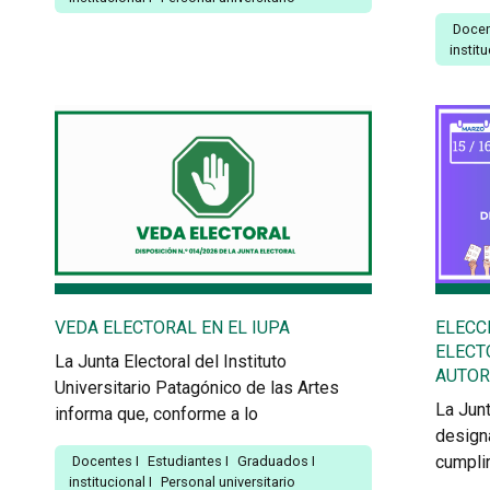
Doce
instit
VEDA ELECTORAL EN EL IUPA
ELECC
ELECT
La Junta Electoral del Instituto
AUTOR
Universitario Patagónico de las Artes
La Junt
informa que, conforme a lo
design
cumpli
Docentes
I
Estudiantes
I
Graduados
I
institucional
I
Personal universitario