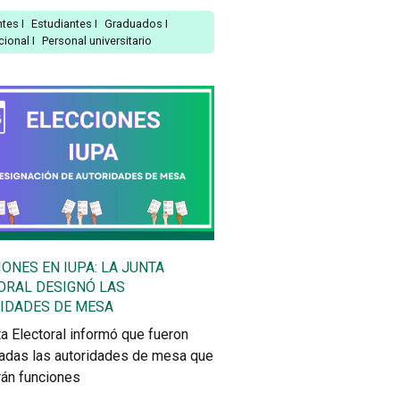
ntes
I
Estudiantes
I
Graduados
I
ucional
I
Personal universitario
IONES EN IUPA: LA JUNTA
ORAL DESIGNÓ LAS
IDADES DE MESA
a Electoral informó que fueron
adas las autoridades de mesa que
rán funciones