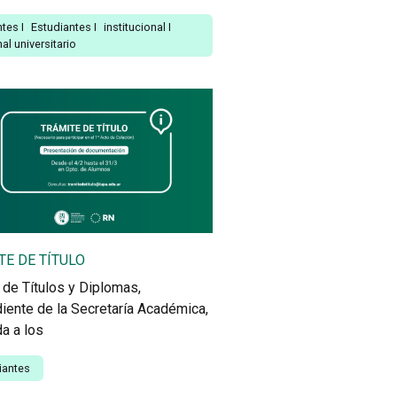
ntes
I
Estudiantes
I
institucional
I
al universitario
TE DE TÍTULO
 de Títulos y Diplomas,
iente de la Secretaría Académica,
a a los
iantes