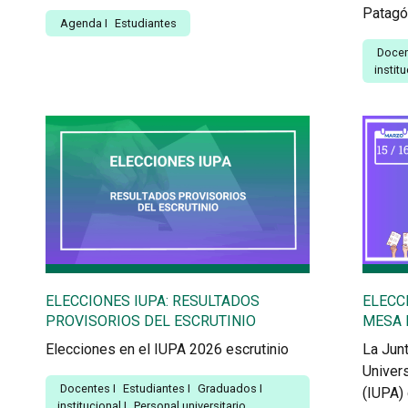
Patagó
Agenda
I
Estudiantes
Doce
instit
ELECCIONES IUPA: RESULTADOS
ELECC
PROVISORIOS DEL ESCRUTINIO
MESA 
Elecciones en el IUPA 2026 escrutinio
La Junt
Univers
Docentes
I
Estudiantes
I
Graduados
I
(IUPA) 
institucional
I
Personal universitario