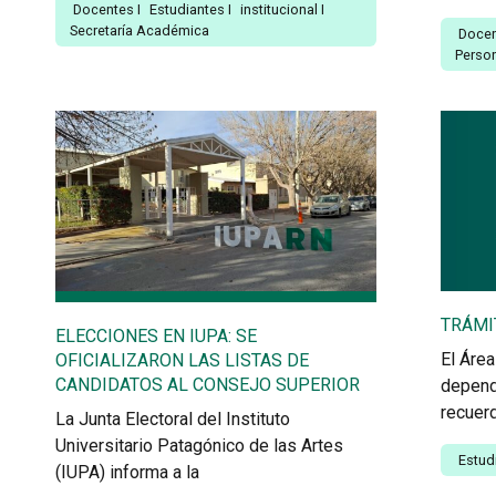
Docentes
I
Estudiantes
I
institucional
I
Secretaría Académica
Doce
Person
TRÁMI
ELECCIONES EN IUPA: SE
El Área
OFICIALIZARON LAS LISTAS DE
CANDIDATOS AL CONSEJO SUPERIOR
depend
recuerd
La Junta Electoral del Instituto
Universitario Patagónico de las Artes
Estud
(IUPA) informa a la