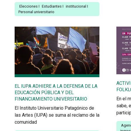
Elecciones
I
Estudiantes
I
institucional
I
Personal universitario
ACTIV
EL IUPA ADHIERE A LA DEFENSA DE LA
FOLKL
EDUCACIÓN PÚBLICA Y DEL
En el 
FINANCIAMIENTO UNIVERSITARIO
sabe, e
El Instituto Universitario Patagónico de
partici
las Artes (IUPA) se suma al reclamo de la
comunidad
Agen
ingre