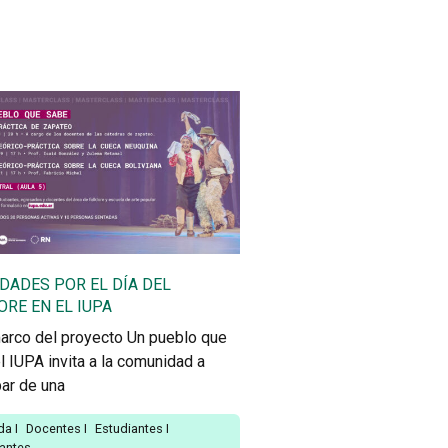
IDADES POR EL DÍA DEL
ORE EN EL IUPA
marco del proyecto Un pueblo que
l IUPA invita a la comunidad a
par de una
da
I
Docentes
I
Estudiantes
I
santes