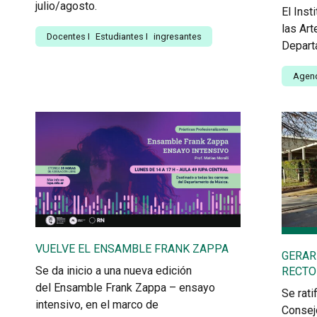
julio/agosto.
El Inst
las Art
Docentes
I
Estudiantes
I
ingresantes
Depart
Agen
VUELVE EL ENSAMBLE FRANK ZAPPA
GERAR
Se da inicio a una nueva edición
RECTO
del Ensamble Frank Zappa – ensayo
Se rati
intensivo, en el marco de
Consejo