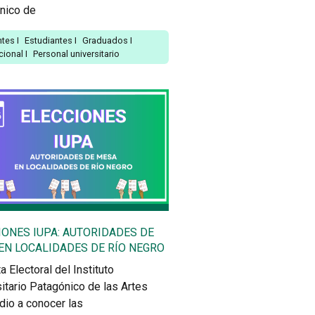
nico de
ntes
I
Estudiantes
I
Graduados
I
ucional
I
Personal universitario
IONES IUPA: AUTORIDADES DE
EN LOCALIDADES DE RÍO NEGRO
a Electoral del Instituto
itario Patagónico de las Artes
dio a conocer las