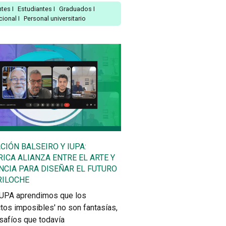
ntes
I
Estudiantes
I
Graduados
I
ucional
I
Personal universitario
CIÓN BALSEIRO Y IUPA:
RICA ALIANZA ENTRE EL ARTE Y
ENCIA PARA DISEÑAR EL FUTURO
RILOCHE
 IUPA aprendimos que los
tos imposibles' no son fantasías,
safíos que todavía