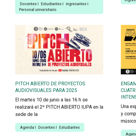
Docentes
I
Estudiantes
I
ingresantes
I
Personal universitario
PITCH ABIERTO DE PROYECTOS
ENSAM
AUDIOVISUALES PARA 2025
CUATR
INTEN
El martes 10 de junio a las 16 h se
Una exp
realizará el 2º PITCH ABIERTO IUPA en la
y comp
sede de la
músic
Agenda
I
Docentes
I
Estudiantes
Agen